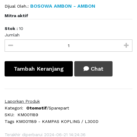
BOSOWA AMBON - AMBON
Dijual Oleh.:
Mitra aktif
Stok :
10
Jumlah
Tambah Keranjang
Chat
Laporkan Produk
Kategori:
Otomotif
/Sparepart
SKU:
KM001189
Tags
KM001189 - KAMPAS KOPLING / L300D
Terakhir diperbarui 2024-06-21 14:24:36