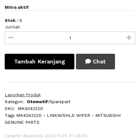
Mitra aktif
Stok :
8
Jumlah
Tambah Keranjang
Chat
Laporkan Produk
Kategori:
Otomotif
/Sparepart
SKU:
MK404322D
Tags
MK404322D - LINKW/SHLD WIPER - MITSUBISHI
GENUINE PARTS
Terakhir diperbarui 2022-11-25 07:28:52