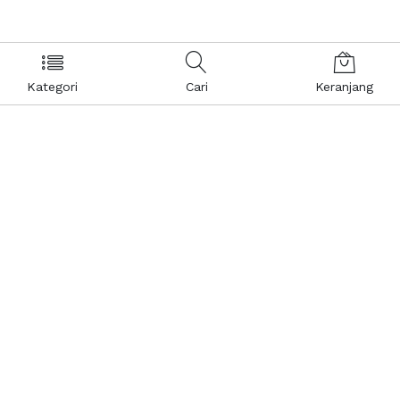
Kategori
Cari
Keranjang
Layanan Pelanggan
Kebijakan & Privasi
Pusat Bantuan
Layanan Pengaduan