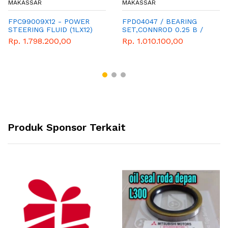
MAKASSAR
MAKASSAR
FPC99009X12 - POWER
FPD04047 / BEARING
STEERING FLUID (1LX12)
SET,CONNROD 0.25 B /
METAL JALAN 0.25
Rp. 1.798.200,00
Rp. 1.010.100,00
Produk Sponsor Terkait