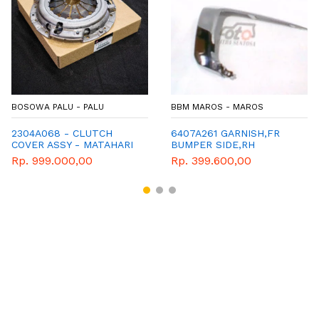
BOSOWA PALU - PALU
BBM MAROS - MAROS
2304A068 - CLUTCH
6407A261 GARNISH,FR
COVER ASSY - MATAHARI
BUMPER SIDE,RH
- GENUINE SPAREPART
Rp. 999.000,00
Rp. 399.600,00
MITSUBISHI