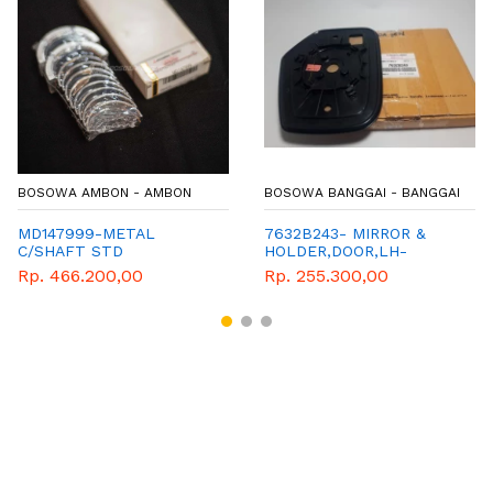
BOSOWA AMBON - AMBON
BOSOWA BANGGAI - BANGGAI
MD147999-METAL
7632B243- MIRROR &
C/SHAFT STD
HOLDER,DOOR,LH-
PAJERO
Rp. 466.200,00
Rp. 255.300,00