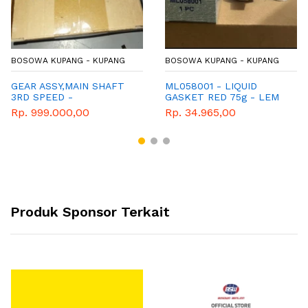
BOSOWA KUPANG - KUPANG
BOSOWA KUPANG - KUPANG
GEAR ASSY,MAIN SHAFT
ML058001 - LIQUID
3RD SPEED -
GASKET RED 75g - LEM
ME537251IDN
MERAH
Rp. 999.000,00
Rp. 34.965,00
Produk Sponsor Terkait