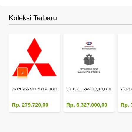
Koleksi Terbaru
<
 15W-40 API CI-4 (200L)
7632C955 MIRROR & HOLDER,DOOR,LH
5301J333 PANEL,QTR,OTR LH
7632C
0
Rp. 279.720,00
Rp. 6.327.000,00
Rp. 