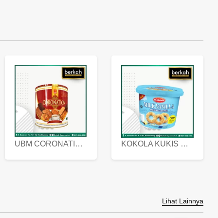
UBM CORONATION ASSORTED BISKUIT KALENG 450 GRAM
KOKOLA KUKIS HYGIENIC MILK VANILLA PACK 320 GR
Lihat Lainnya