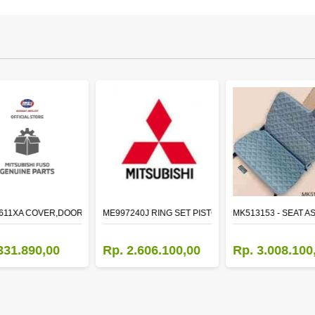
611XA COVER,DOOR MIRROR,OTR LH
ME997240J RING SET PISTON STD
MK513153 - SEAT A
331.890,00
Rp. 2.606.100,00
Rp. 3.008.100