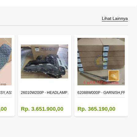
Lihat Lainnya
>
SSY, ASSISTANT
26010W200P - HEADLAMP ASSY,RH
62088W000P - GARNISH,FR BUM
6
,00
Rp. 3.651.900,00
Rp. 365.190,00
R