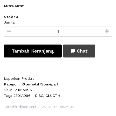
Mitra aktif
Stok :
4
Jumlah
Tambah Keranjang
Chat
Laporkan Produk
Kategori:
Otomotif
/Sparepart
SKU:
2301A096
Tags
2301A096 - DISC, CLUCTH
Terakhir diperbarui 2025-12-07 08:36:02