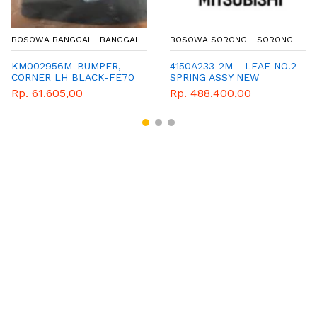
BOSOWA BANGGAI - BANGGAI
BOSOWA SORONG - SORONG
KM002956M-BUMPER,
4150A233-2M - LEAF NO.2
CORNER LH BLACK-FE70
SPRING ASSY NEW
TRITON (SU)
Rp. 61.605,00
Rp. 488.400,00