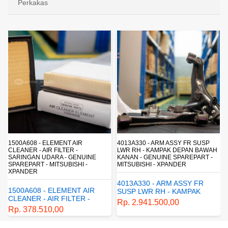
Perkakas
4013A330 - ARM ASSY FR SUSP
4162A413 - SHOCK ABSORBER RR
LWR RH - KAMPAK DEPAN BAWAH
SUSP - SUSPENSI BELAKANG -
KANAN - GENUINE SPAREPART -
SHOCKBREAKER BELAKANG -
MITSUBISHI - XPANDER
GENUINE SPAREPART -
MITSUBISHI - XPANDER
4013A330 - ARM ASSY FR
4162A413 - SHOCK
SUSP LWR RH - KAMPAK
ABSORBER RR SUSP -
DEPAN BAWAH KANAN -
Rp. 2.941.500,00
SUSPENSI BELAKANG -
GENUINE SPAREPART -
Rp. 1.198.800,00
SHOCKBREAKER BELAKANG
MITSUBISHI - XPANDER
- GENUINE SPAREPART -