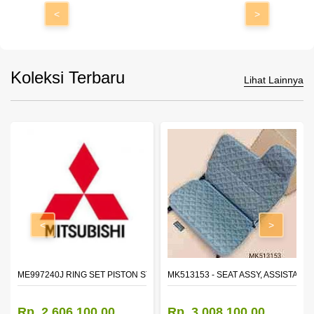
<
>
Koleksi Terbaru
Lihat Lainnya
<
>
ROR,OTR LH
ME997240J RING SET PISTON STD
MK513153 - SEAT ASSY, ASSISTANT
Rp. 2.606.100,00
Rp. 3.008.100,00