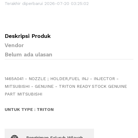
Terakhir diperbarui 2026-07-20 03:25:02
Deskripsi Produk
Vendor
Belum ada ulasan
1465A041 - NOZZLE ; HOLDER,FUEL INJ - INJECTOR -
MITSUBISHI - GENUINE - TRITON READY STOCK GENUINE
PART MITSUBISHI
UNTUK TYPE : TRITON
Pengiriman Seluruh Wilayah