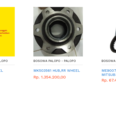
ALOPO
BOSOWA PALOPO - PALOPO
BOSOWA 
EL
MK503561 HUB,RR WHEEL
ME90071
MITSUBI
Rp. 1.354.200,00
PARTS
Rp. 67.