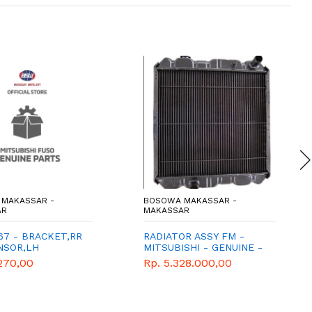
MAKASSAR -
BOSOWA MAKASSAR -
AR
MAKASSAR
67 - BRACKET,RR
RADIATOR ASSY FM -
NSOR,LH
MITSUBISHI - GENUINE -
SHI - GENUINE
FUSO 6D15
270,00
Rp. 5.328.000,00