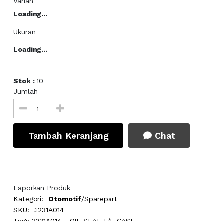
Varian
Loading...
Ukuran
Loading...
Stok :
10
Jumlah
Tambah Keranjang
Chat
Laporkan Produk
Kategori:
Otomotif
/Sparepart
SKU:
3231A014
Tags
3231A014 - OIL SEAL,T/F CASE