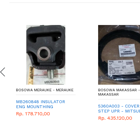
BOSOWA MERAUKE - MERAUKE
BOSOWA MAKASSAR -
MAKASSAR
MB260848 INSULATOR
5360A003 - COVER
ENG MOUNTHING
STEP UPR - MITSUB
Rp. 178.710,00
GENUINE
Rp. 435.120,00