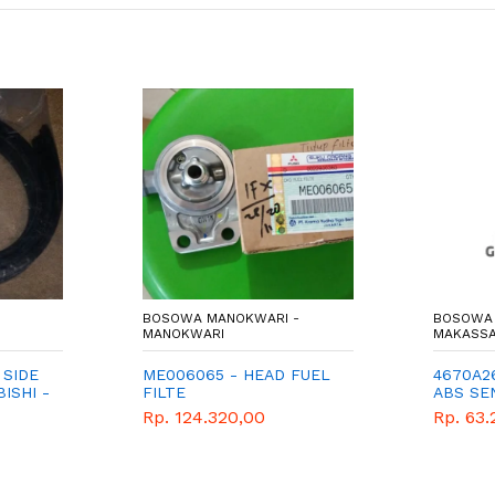
BOSOWA MANOKWARI -
BOSOWA 
MANOKWARI
MAKASS
 SIDE
ME006065 - HEAD FUEL
4670A2
ISHI -
FILTE
ABS SE
MITSUBI
Rp. 124.320,00
Rp. 63.