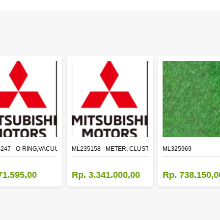
LE
247 - O-RING,VACUUM PUMP
ML235158 - METER, CLUSTER CANTER
ML325969
71.595,00
Rp. 3.341.000,00
Rp. 738.150,0