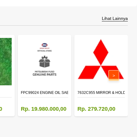
Lihat Lainnya
>
FPC99024 ENGINE OIL SAE 15W-40 API CI-4 (200L)
7632C955 MIRROR & HOLDER,D
5
0
Rp. 19.980.000,00
Rp. 279.720,00
R