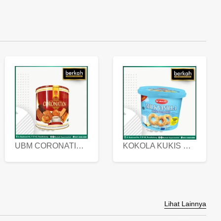
UBM CORONATION ASSORTED BISKUIT KALENG 450 GRAM
KOKOLA KUKIS HYGIENIC MILK VANILLA PACK 320 GR
Lihat Lainnya