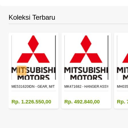
Koleksi Terbaru
<
SY,MAIN SHAFT 2ND SPEED (M035S5)
ME531620IDN - GEAR, M/T MAIN SHAFT REVERSE
MK471682 - HANGER ASSY,FR SHACK
MH035
Rp. 1.226.550,00
Rp. 492.840,00
Rp. 