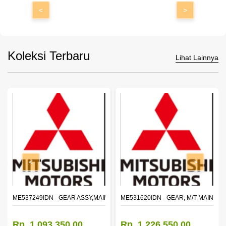
<
>
Koleksi Terbaru
Lihat Lainnya
<
>
ROR,OTR LH
ME537249IDN - GEAR ASSY,MAIN SHAFT 2ND SPEED (M035S5)
ME531620IDN - GEAR, M/T MAIN S
Rp. 1.093.350,00
Rp. 1.226.550,00