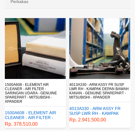
Perkakas
4013A330 - ARM ASSY FR SUSP
4162A413 - SHOCK ABSORBER RR
LWR RH - KAMPAK DEPAN BAWAH
SUSP - SUSPENSI BELAKANG -
KANAN - GENUINE SPAREPART -
SHOCKBREAKER BELAKANG -
MITSUBISHI - XPANDER
GENUINE SPAREPART -
MITSUBISHI - XPANDER
4013A330 - ARM ASSY FR
4162A413 - SHOCK
SUSP LWR RH - KAMPAK
ABSORBER RR SUSP -
DEPAN BAWAH KANAN -
Rp. 2.941.500,00
SUSPENSI BELAKANG -
GENUINE SPAREPART -
Rp. 1.198.800,00
SHOCKBREAKER BELAKANG
MITSUBISHI - XPANDER
- GENUINE SPAREPART -