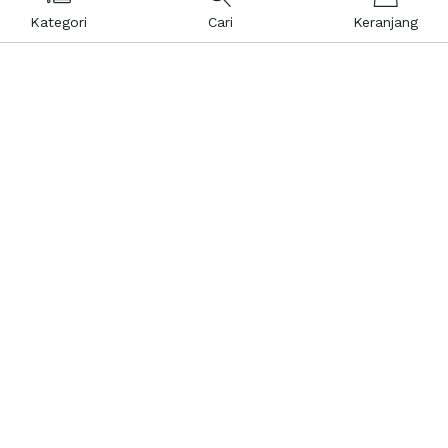
Kategori
Cari
Keranjang
Layanan Pelanggan
Kebijakan & Privasi
Pusat Bantuan
Layanan Pengaduan