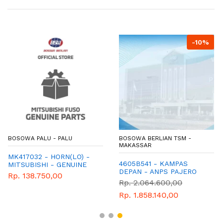
-10%
BOSOWA PALU - PALU
BOSOWA BERLIAN TSM -
MAKASSAR
MK417032 - HORN(LO) -
4605B541 - KAMPAS
MITSUBISHI - GENUINE
DEPAN - ANPS PAJERO
PARTS
Rp. 138.750,00
Rp. 2.064.600,00
Rp. 1.858.140,00