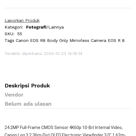
Laporkan Produk
Kategori:
Fotografi
/Lainnya
SKU:
55
Tags
Canon EOS R8 Body Only Mirrorless Camera EOS R 8
Terakhir diperbarui 2024-12-23 14:16:14
Deskripsi Produk
Vendor
Belum ada ulasan
24.2MP Full-Frame CMOS Sensor 4K60p 10-Bit Internal Video,
Canon Log 3 2.36m-Dot OLED Electronic Viewfinder 3.0" 1.62m-