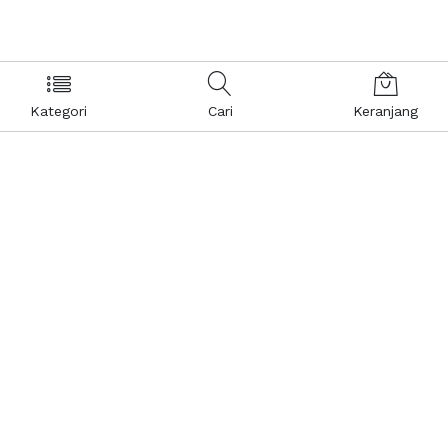
Kategori
Cari
Keranjang
Layanan Pelanggan
Kebijakan & Privasi
Pusat Bantuan
Layanan Pengaduan