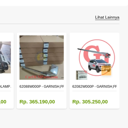
Lihat Lainnya
>
DLAMP ASSY,RH
62088W000P - GARNISH,FR BUMPER SIDE
62082W000P - GARNISH,FR BUM
M
,00
Rp. 365.190,00
Rp. 305.250,00
R