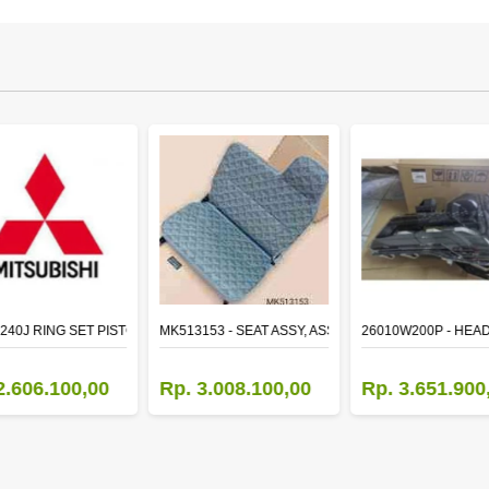
TR LH
240J RING SET PISTON STD
MK513153 - SEAT ASSY, ASSISTANT
26010W200P - HEA
2.606.100,00
Rp. 3.008.100,00
Rp. 3.651.900