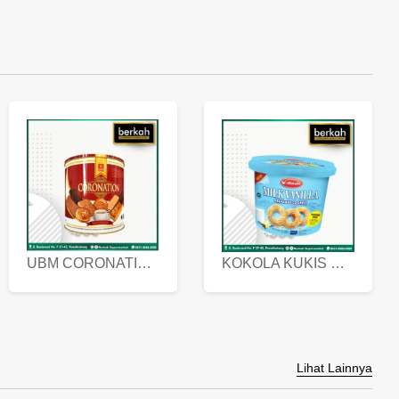
UBM CORONATION ASSORTED BISKUIT KALENG 450 GRAM
KOKOLA KUKIS HYGIENIC MILK VANILLA PACK 320 GR
Lihat Lainnya