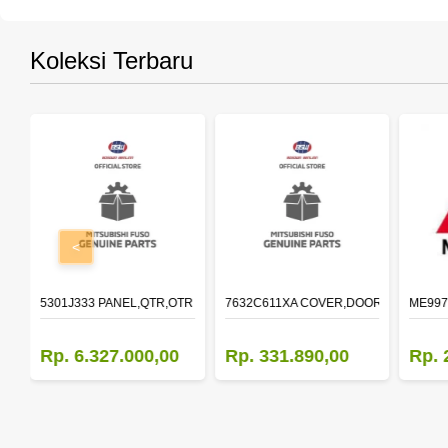
Koleksi Terbaru
<
OLDER,DOOR,LH
5301J333 PANEL,QTR,OTR LH
7632C611XA COVER,DOOR MIRROR,O
ME997
Rp. 6.327.000,00
Rp. 331.890,00
Rp. 