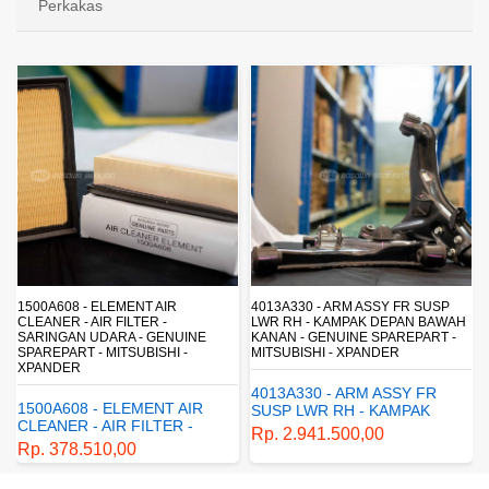
Perkakas
4013A330 - ARM ASSY FR SUSP
4162A413 - SHOCK ABSORBER RR
LWR RH - KAMPAK DEPAN BAWAH
SUSP - SUSPENSI BELAKANG -
KANAN - GENUINE SPAREPART -
SHOCKBREAKER BELAKANG -
MITSUBISHI - XPANDER
GENUINE SPAREPART -
MITSUBISHI - XPANDER
4013A330 - ARM ASSY FR
4162A413 - SHOCK
SUSP LWR RH - KAMPAK
ABSORBER RR SUSP -
DEPAN BAWAH KANAN -
Rp. 2.941.500,00
SUSPENSI BELAKANG -
GENUINE SPAREPART -
Rp. 1.198.800,00
SHOCKBREAKER BELAKANG
MITSUBISHI - XPANDER
- GENUINE SPAREPART -