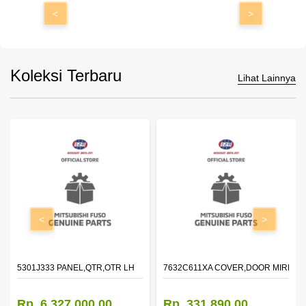
<
>
Koleksi Terbaru
Lihat Lainnya
<
>
DOOR,LH
5301J333 PANEL,QTR,OTR LH
7632C611XA COVER,DOOR MIRROR
Rp. 6.327.000,00
Rp. 331.890,00