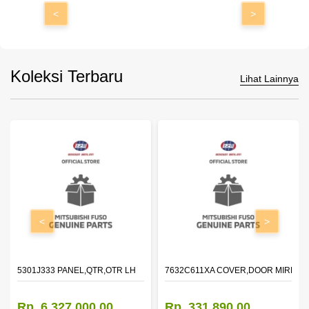
<
>
Koleksi Terbaru
Lihat Lainnya
<
>
DOOR,LH
5301J333 PANEL,QTR,OTR LH
7632C611XA COVER,DOOR MIRROR
Rp. 6.327.000,00
Rp. 331.890,00