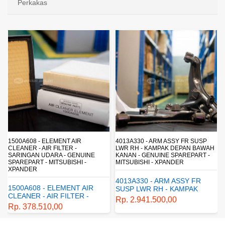
Perkakas
4013A330 - ARM ASSY FR SUSP
4162A413 - SHOCK ABSORBER RR
LWR RH - KAMPAK DEPAN BAWAH
SUSP - SUSPENSI BELAKANG -
KANAN - GENUINE SPAREPART -
SHOCKBREAKER BELAKANG -
MITSUBISHI - XPANDER
GENUINE SPAREPART -
MITSUBISHI - XPANDER
4013A330 - ARM ASSY FR
4162A413 - SHOCK
SUSP LWR RH - KAMPAK
ABSORBER RR SUSP -
DEPAN BAWAH KANAN -
Rp. 2.941.500,00
SUSPENSI BELAKANG -
GENUINE SPAREPART -
Rp. 1.198.800,00
SHOCKBREAKER BELAKANG
MITSUBISHI - XPANDER
- GENUINE SPAREPART -