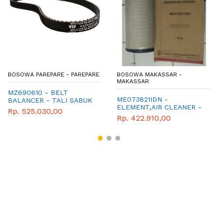
BOSOWA PAREPARE - PAREPARE
BOSOWA MAKASSAR -
MAKASSAR
MZ690610 - BELT
ME073821IDN -
BALANCER - TALI SABUK
ELEMENT,AIR CLEANER -
- L300
Rp. 525.030,00
SARINGAN UDARA -
Rp. 422.910,00
MITSUBISHI - GENUINE -
FUSO GANJO - PS220