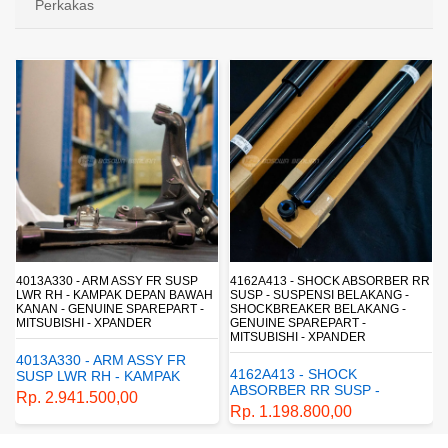
Perkakas
4013A330 - ARM ASSY FR SUSP
4162A413 - SHOCK ABSORBER RR
LWR RH - KAMPAK DEPAN BAWAH
SUSP - SUSPENSI BELAKANG -
KANAN - GENUINE SPAREPART -
SHOCKBREAKER BELAKANG -
MITSUBISHI - XPANDER
GENUINE SPAREPART -
MITSUBISHI - XPANDER
4013A330 - ARM ASSY FR
4162A413 - SHOCK
SUSP LWR RH - KAMPAK
ABSORBER RR SUSP -
DEPAN BAWAH KANAN -
Rp. 2.941.500,00
SUSPENSI BELAKANG -
GENUINE SPAREPART -
Rp. 1.198.800,00
SHOCKBREAKER BELAKANG
MITSUBISHI - XPANDER
- GENUINE SPAREPART -