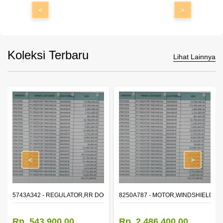
<
>
Koleksi Terbaru
Lihat Lainnya
<
>
OR WINDOW,LH
5743A342 - REGULATOR,RR DOOR WINDOW,RH
8250A787 - MOTOR,WINDSHIELD W
Rp. 543.900,00
Rp. 2.486.400,00