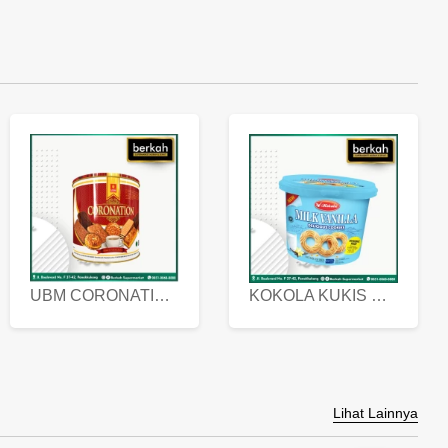
UBM CORONATION ASSORTED BISKUIT KALENG 450 GRAM
KOKOLA KUKIS HYGIENIC MILK VANILLA PACK 320 GR
Lihat Lainnya