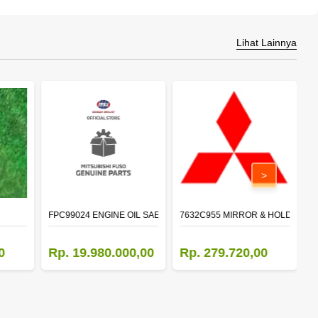
Lihat Lainnya
>
FPC99024 ENGINE OIL SAE 15W-40 API CI-4 (200L)
7632C955 MIRROR & HOLDER,D
5
0
Rp. 19.980.000,00
Rp. 279.720,00
R