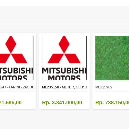
LE
247 - O-RING,VACUUM PUMP
ML235158 - METER, CLUSTER CANTER
ML325969
71.595,00
Rp. 3.341.000,00
Rp. 738.150,0