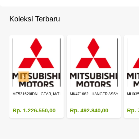
Koleksi Terbaru
<
SY,MAIN SHAFT 2ND SPEED (M035S5)
ME531620IDN - GEAR, M/T MAIN SHAFT REVERSE
MK471682 - HANGER ASSY,FR SHACK
MH035
Rp. 1.226.550,00
Rp. 492.840,00
Rp. 