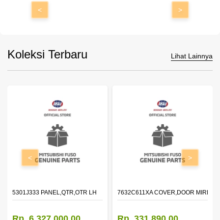
<
>
Koleksi Terbaru
Lihat Lainnya
<
>
DOOR,LH
5301J333 PANEL,QTR,OTR LH
7632C611XA COVER,DOOR MIRROR
Rp. 6.327.000,00
Rp. 331.890,00