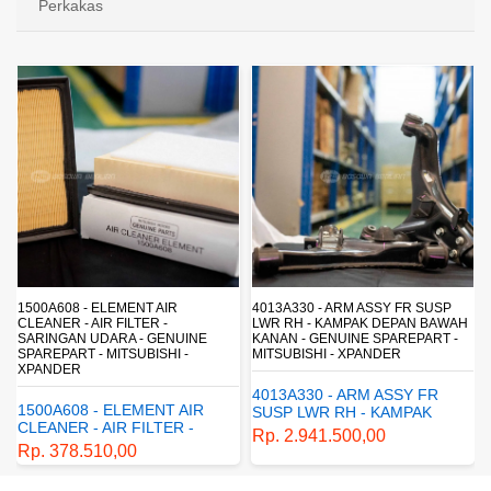
Perkakas
4013A330 - ARM ASSY FR SUSP
4162A413 - SHOCK ABSORBER RR
LWR RH - KAMPAK DEPAN BAWAH
SUSP - SUSPENSI BELAKANG -
KANAN - GENUINE SPAREPART -
SHOCKBREAKER BELAKANG -
MITSUBISHI - XPANDER
GENUINE SPAREPART -
MITSUBISHI - XPANDER
4013A330 - ARM ASSY FR
4162A413 - SHOCK
SUSP LWR RH - KAMPAK
ABSORBER RR SUSP -
DEPAN BAWAH KANAN -
Rp. 2.941.500,00
SUSPENSI BELAKANG -
GENUINE SPAREPART -
Rp. 1.198.800,00
SHOCKBREAKER BELAKANG
MITSUBISHI - XPANDER
- GENUINE SPAREPART -