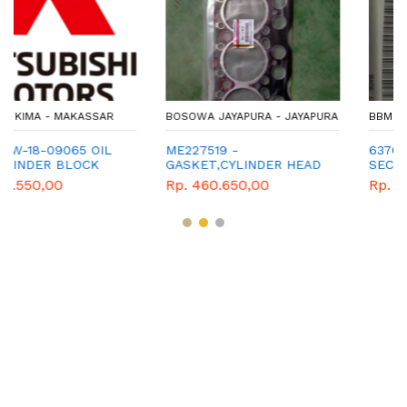
BOSOWA JAYAPURA - JAYAPURA
BBM MAROS - MAROS
ME227519 -
6370C155 KEY,BLANK
GASKET,CYLINDER HEAD
SECONDARY
(C)
Rp. 460.650,00
Rp. 198.690,00