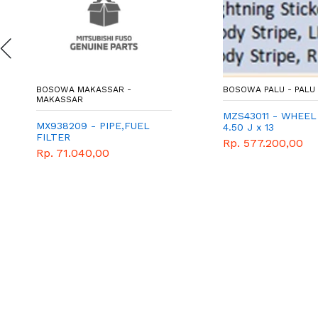
BOSOWA MAKASSAR -
BOSOWA PALU - PALU
MAKASSAR
MZS43011 - WHEEL
MX938209 - PIPE,FUEL
4.50 J x 13
FILTER
Rp. 577.200,00
Rp. 71.040,00