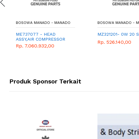
BOSOWA MANADO - MANADO
BOSOWA MANADO - 
ME737077 - HEAD
MZ321201- 0W 20 S
ASSY,AIR COMPRESSOR
Rp. 526.140,00
CYLIN
Rp. 7.060.932,00
Produk Sponsor Terkait