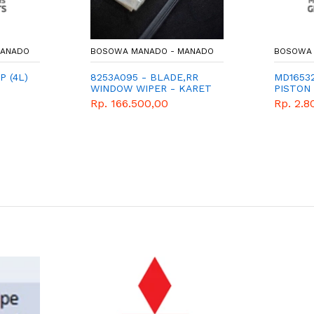
MANADO
BOSOWA MANADO - MANADO
BOSOWA 
P (4L)
8253A095 - BLADE,RR
MD16532
WINDOW WIPER - KARET
PISTON
WIPER BELAKANG -
Rp. 166.500,00
Rp. 2.8
GENUINE SPAREPART
MITSUBISHI -
OUTLANDER