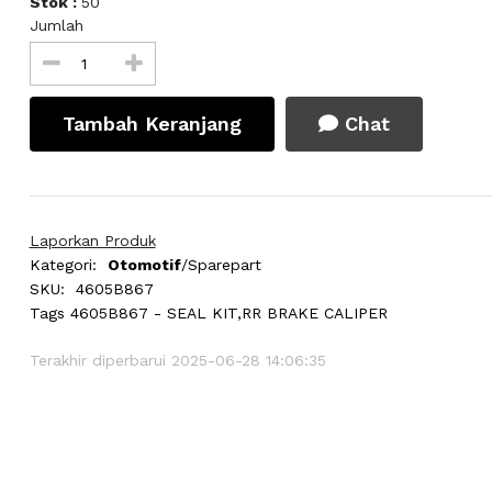
Stok :
50
Jumlah
Tambah Keranjang
Chat
Laporkan Produk
Kategori:
Otomotif
/Sparepart
SKU:
4605B867
Tags
4605B867 - SEAL KIT,RR BRAKE CALIPER
Terakhir diperbarui 2025-06-28 14:06:35