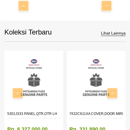
<
>
Koleksi Terbaru
Lihat Lainnya
<
>
DOOR,LH
5301J333 PANEL,QTR,OTR LH
7632C611XA COVER,DOOR MIRROR
Rp. 6.327.000,00
Rp. 331.890,00