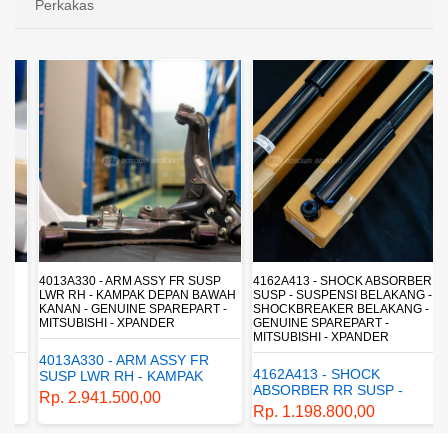
Perkakas
4013A330 - ARM ASSY FR SUSP
4162A413 - SHOCK ABSORBER RR
LWR RH - KAMPAK DEPAN BAWAH
SUSP - SUSPENSI BELAKANG -
KANAN - GENUINE SPAREPART -
SHOCKBREAKER BELAKANG -
MITSUBISHI - XPANDER
GENUINE SPAREPART -
MITSUBISHI - XPANDER
4013A330 - ARM ASSY FR
4162A413 - SHOCK
SUSP LWR RH - KAMPAK
ABSORBER RR SUSP -
DEPAN BAWAH KANAN -
Rp. 2.941.500,00
SUSPENSI BELAKANG -
GENUINE SPAREPART -
Rp. 1.198.800,00
SHOCKBREAKER BELAKANG
MITSUBISHI - XPANDER
- GENUINE SPAREPART -