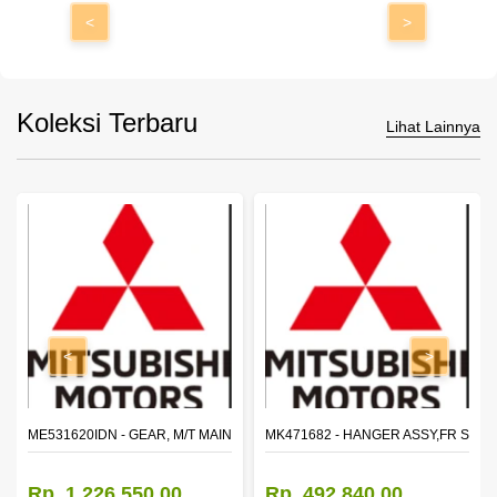
<
>
Koleksi Terbaru
Lihat Lainnya
<
>
N SHAFT 2ND SPEED (M035S5)
ME531620IDN - GEAR, M/T MAIN SHAFT REVERSE
MK471682 - HANGER ASSY,FR SHA
Rp. 1.226.550,00
Rp. 492.840,00