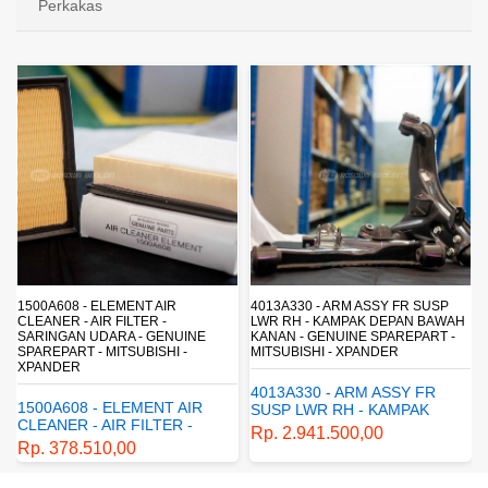
Perkakas
1500A608 - ELEMENT AIR
4013A330 - ARM ASSY FR SUSP
CLEANER - AIR FILTER -
LWR RH - KAMPAK DEPAN BAWAH
SARINGAN UDARA - GENUINE
KANAN - GENUINE SPAREPART -
SPAREPART - MITSUBISHI -
MITSUBISHI - XPANDER
XPANDER
4013A330 - ARM ASSY FR
1500A608 - ELEMENT AIR
SUSP LWR RH - KAMPAK
CLEANER - AIR FILTER -
DEPAN BAWAH KANAN -
Rp. 2.941.500,00
SARINGAN UDARA -
GENUINE SPAREPART -
Rp. 378.510,00
GENUINE SPAREPART -
MITSUBISHI - XPANDER
MITSUBISHI - XPANDER