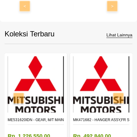
<
>
Koleksi Terbaru
Lihat Lainnya
<
>
N SHAFT 2ND SPEED (M035S5)
ME531620IDN - GEAR, M/T MAIN SHAFT REVERSE
MK471682 - HANGER ASSY,FR SHA
Rp. 1.226.550,00
Rp. 492.840,00