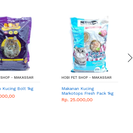
T SHOP - MAKASSAR
HOBI PET SHOP - MAKASSAR
 Kucing Bolt 1kg
Makanan Kucing
Markotops Fresh Pack 1kg
.000,00
Semua Umur
Rp. 25.000,00