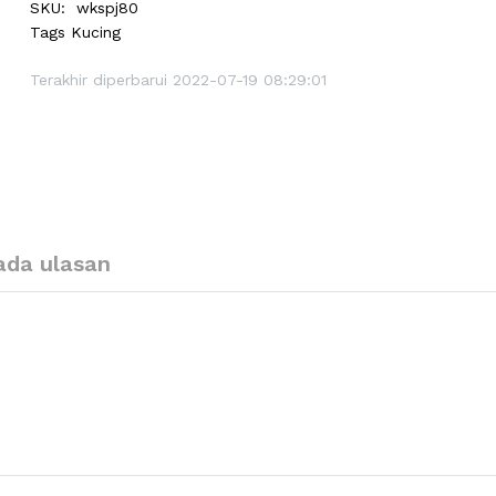
SKU:
wkspj80
Tags
Kucing
Terakhir diperbarui 2022-07-19 08:29:01
ada ulasan