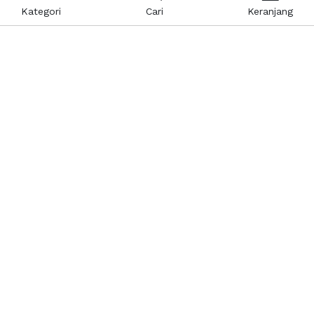
Kategori
Cari
Keranjang
Layanan Pelanggan
Kebijakan & Privasi
Pusat Bantuan
Layanan Pengaduan