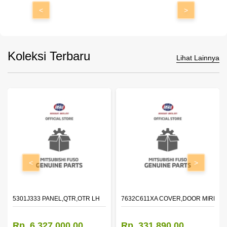
<
>
Koleksi Terbaru
Lihat Lainnya
<
>
DOOR,LH
5301J333 PANEL,QTR,OTR LH
7632C611XA COVER,DOOR MIRROR
Rp. 6.327.000,00
Rp. 331.890,00