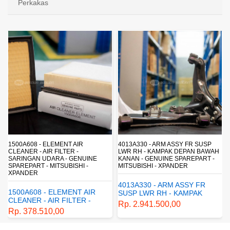
Perkakas
4013A330 - ARM ASSY FR SUSP
4162A413 - SHOCK ABSORBER RR
LWR RH - KAMPAK DEPAN BAWAH
SUSP - SUSPENSI BELAKANG -
KANAN - GENUINE SPAREPART -
SHOCKBREAKER BELAKANG -
MITSUBISHI - XPANDER
GENUINE SPAREPART -
MITSUBISHI - XPANDER
4013A330 - ARM ASSY FR
4162A413 - SHOCK
SUSP LWR RH - KAMPAK
ABSORBER RR SUSP -
DEPAN BAWAH KANAN -
Rp. 2.941.500,00
SUSPENSI BELAKANG -
GENUINE SPAREPART -
Rp. 1.198.800,00
SHOCKBREAKER BELAKANG
MITSUBISHI - XPANDER
- GENUINE SPAREPART -