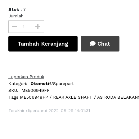
Stok :
7
Jumlah
Tambah Keranjang
Chat
Laporkan Produk
Kategori:
Otomotif
/Sparepart
SKU:
ME506949FP
Tags
ME506949FP / REAR AXLE SHAFT / AS RODA BELAKAN
Terakhir diperbarui 2022-08-29 14:01:31