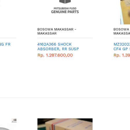
BOSOWA MAKASSAR -
BOSOWA 
MAKASSAR
MAKASS
NG FR
4162A366 SHOCK
MZ32023
ABSORBER, RR SUSP
CF4 GP
(1L)
Rp. 1.287.600,00
Rp. 1.3