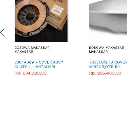
BOSOWA MAKASSAR -
BOSOWA MAKASSAR -
MAKASSAR
MAKASSAR
2304A089 - COVER ASSY
7632C612HB COVE
CLUTCH - MATAHARI
MIRROR,OTR RH
MIRAGE - MITSUBISHI -
Rp. 634.920,00
Rp. 266.400,00
GENUINE