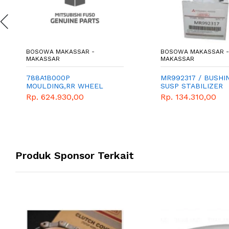
BOSOWA MAKASSAR -
BOSOWA MAKASSAR -
MAKASSAR
MAKASSAR
788A1B000P
MR992317 / BUSHI
MOULDING,RR WHEEL
SUSP STABILIZER
ARCH,LH
Rp. 624.930,00
Rp. 134.310,00
Produk Sponsor Terkait