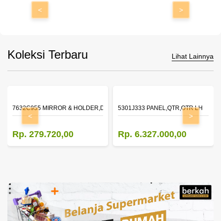
<
>
Koleksi Terbaru
Lihat Lainnya
 4
<
>
7632C955 MIRROR & HOLDER,DOOR,LH
5301J333 PANEL,QTR,OTR LH
Rp. 279.720,00
Rp. 6.327.000,00