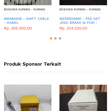
BOSOWA KUPANG - KUPANG
BOSOWA KUPANG - KUPANG
MB484436 - SHIFT CABLE
MZS55006B1 - PAD SET
- KABEL
,DISC BRAKE (4 PCS) -
TRANSMISI/PERSENELING
KAMPAS REM DEPAN
Rp. 255.300,00
Rp. 224.220,00
(PENDEK) - L300
T120SS
Produk Sponsor Terkait