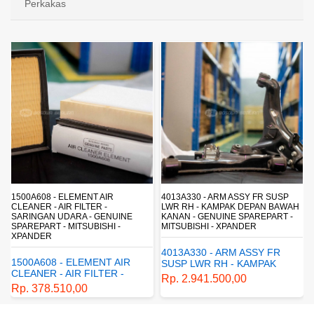
Perkakas
1500A608 - ELEMENT AIR
4013A330 - ARM ASSY FR SUSP
CLEANER - AIR FILTER -
LWR RH - KAMPAK DEPAN BAWAH
SARINGAN UDARA - GENUINE
KANAN - GENUINE SPAREPART -
SPAREPART - MITSUBISHI -
MITSUBISHI - XPANDER
XPANDER
4013A330 - ARM ASSY FR
1500A608 - ELEMENT AIR
SUSP LWR RH - KAMPAK
CLEANER - AIR FILTER -
DEPAN BAWAH KANAN -
Rp. 2.941.500,00
SARINGAN UDARA -
GENUINE SPAREPART -
Rp. 378.510,00
GENUINE SPAREPART -
MITSUBISHI - XPANDER
MITSUBISHI - XPANDER