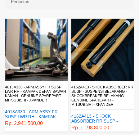
Perkakas
4013A330 - ARM ASSY FR SUSP
4162A413 - SHOCK ABSORBER RR
LWR RH - KAMPAK DEPAN BAWAH
SUSP - SUSPENSI BELAKANG -
KANAN - GENUINE SPAREPART -
SHOCKBREAKER BELAKANG -
MITSUBISHI - XPANDER
GENUINE SPAREPART -
MITSUBISHI - XPANDER
4013A330 - ARM ASSY FR
4162A413 - SHOCK
SUSP LWR RH - KAMPAK
ABSORBER RR SUSP -
DEPAN BAWAH KANAN -
Rp. 2.941.500,00
SUSPENSI BELAKANG -
GENUINE SPAREPART -
Rp. 1.198.800,00
SHOCKBREAKER BELAKANG
MITSUBISHI - XPANDER
- GENUINE SPAREPART -