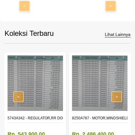
<
>
Koleksi Terbaru
Lihat Lainnya
<
>
OR WINDOW,LH
5743A342 - REGULATOR,RR DOOR WINDOW,RH
8250A787 - MOTOR,WINDSHIELD W
Rp. 543.900,00
Rp. 2.486.400,00