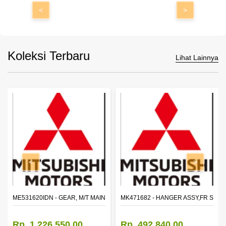
<
>
Koleksi Terbaru
Lihat Lainnya
<
>
N SHAFT 2ND SPEED (M035S5)
ME531620IDN - GEAR, M/T MAIN SHAFT REVERSE
MK471682 - HANGER ASSY,FR SHA
Rp. 1.226.550,00
Rp. 492.840,00