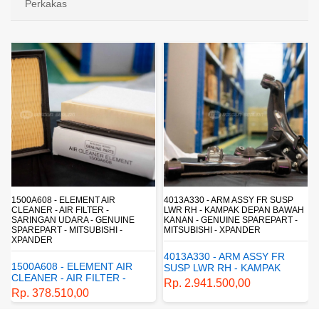
Perkakas
4013A330 - ARM ASSY FR SUSP
4162A413 - SHOCK ABSORBER RR
LWR RH - KAMPAK DEPAN BAWAH
SUSP - SUSPENSI BELAKANG -
KANAN - GENUINE SPAREPART -
SHOCKBREAKER BELAKANG -
MITSUBISHI - XPANDER
GENUINE SPAREPART -
MITSUBISHI - XPANDER
4013A330 - ARM ASSY FR
4162A413 - SHOCK
SUSP LWR RH - KAMPAK
ABSORBER RR SUSP -
DEPAN BAWAH KANAN -
Rp. 2.941.500,00
SUSPENSI BELAKANG -
GENUINE SPAREPART -
Rp. 1.198.800,00
SHOCKBREAKER BELAKANG
MITSUBISHI - XPANDER
- GENUINE SPAREPART -