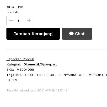
Stok :
100
Jumlah
Tambah Keranjang
Chat
Laporkan Produk
Kategori:
Otomotif
/Sparepart
SKU:
ME004099
Tags
ME004099 - FILTER OIL - PENYARING OLI - MITSUBISH
PARTS
Terakhir diperbarui 2021-07-18 13:51:19