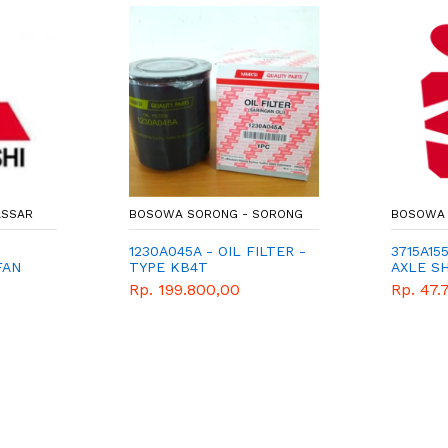
ASSAR
BOSOWA SORONG - SORONG
BOSOWA 
1230A045A - OIL FILTER -
3715A15
FAN
TYPE KB4T
AXLE S
Rp. 199.800,00
Rp. 47.