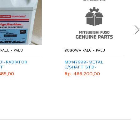
PALU - PALU
BOSOWA PALU - PALU
01-RADIATOR
MD147999-METAL
NT
C/SHAFT STD-
TYRATYE,1L-
MITSUBISHI - GENUINE
685,00
Rp. 466.200,00
SHI - GENUINE
PARTS