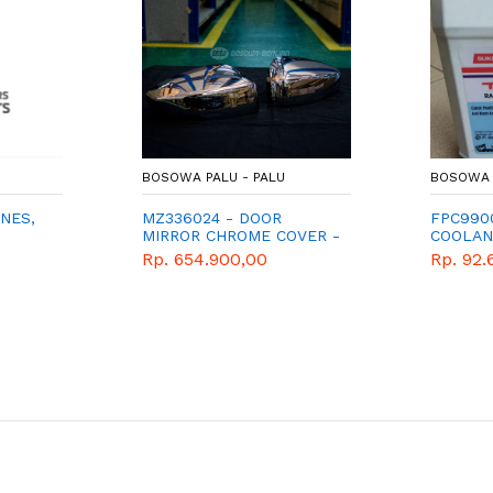
BOSOWA PALU - PALU
BOSOWA 
NES,
MZ336024 - DOOR
FPC990
MIRROR CHROME COVER -
COOLA
PENUTUP SPION GENUINE
CONCEN
Rp. 654.900,00
Rp. 92.
SPAREPART MITSUBISHI
MITSUBI
XPANDER
PARTS