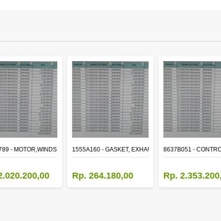
ER
789 - MOTOR,WINDSHIELD WIPER
1555A160 - GASKET, EXHAUST MANIFOLD
8637B051 - CONTRO
2.020.200,00
Rp. 264.180,00
Rp. 2.353.200