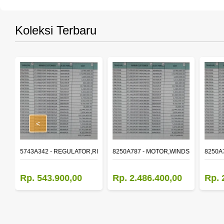
Koleksi Terbaru
<
,RR DOOR WINDOW,LH
5743A342 - REGULATOR,RR DOOR WINDOW,RH
8250A787 - MOTOR,WINDSHIELD WIP
8250A
Rp. 543.900,00
Rp. 2.486.400,00
Rp. 