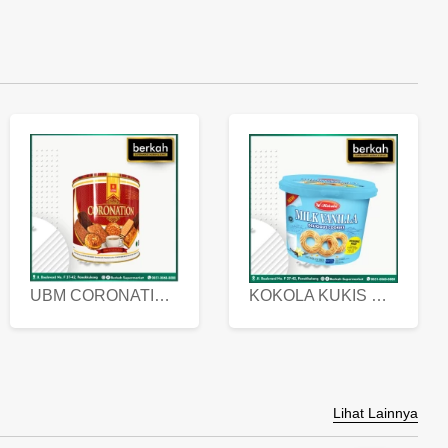
UBM CORONATION ASSORTED BISKUIT KALENG 450 GRAM
KOKOLA KUKIS HYGIENIC MILK VANILLA PACK 320 GR
Lihat Lainnya