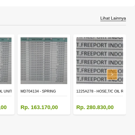
Lihat Lainnya
>
L UNIT,TIME & ALARM
MD704134 - SPRING
1225A278 - HOSE,T/C OIL RETUR
8
,00
Rp. 163.170,00
Rp. 280.830,00
R