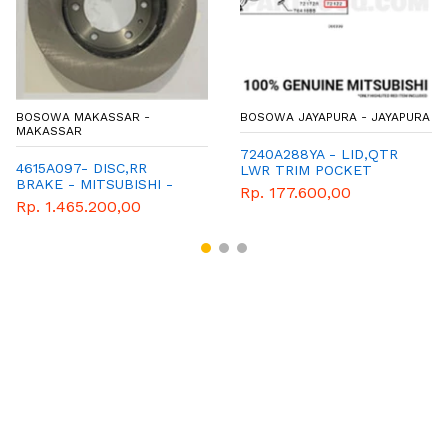
BOSOWA MAKASSAR -
BOSOWA JAYAPURA - JAYAPURA
MAKASSAR
7240A288YA - LID,QTR
4615A097- DISC,RR
LWR TRIM POCKET
BRAKE - MITSUBISHI -
Rp. 177.600,00
GENUINE
Rp. 1.465.200,00