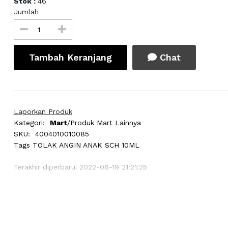
Stok :
46
Jumlah
Tambah Keranjang
Chat
Laporkan Produk
Kategori:
Mart
/Produk Mart Lainnya
SKU:
4004010010085
Tags
TOLAK ANGIN ANAK SCH 10ML
Terakhir diperbarui 2022-06-19 21:21:25