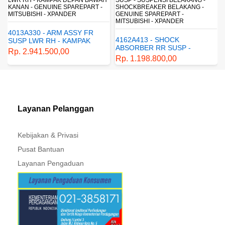
SHOCKBREAKER BELAKANG -
SARINGAN SOLAR - MITSUBISHI -
GENUINE SPAREPART -
PAJERO
MITSUBISHI - XPANDER
1770A233 - FUEL FILTER
4162A413 - SHOCK
ELEMENT - SARINGAN
ABSORBER RR SUSP -
BAHAN BAKAR - SARINGAN
Rp. 430.680,00
SUSPENSI BELAKANG -
SOLAR - MITSUBISHI -
Rp. 1.198.800,00
SHOCKBREAKER BELAKANG
PAJERO
- GENUINE SPAREPART -
MITSUBISHI - XPANDER
Layanan Pelanggan
Kebijakan & Privasi
Pusat Bantuan
Layanan Pengaduan