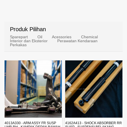
Produk Pilihan
Sparepart
Oil
Acessories
Chemical
Interior dan Eksterior
Perawatan Kendaraan
Perkakas
4162A413 - SHOCK ABSORBER RR
1770A233 - FUEL FILTER ELEMENT
SUSP - SUSPENSI BELAKANG -
- SARINGAN BAHAN BAKAR -