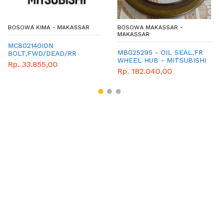
BOSOWA KIMA - MAKASSAR
BOSOWA MAKASSAR -
MAKASSAR
MC802140IDN
MB025295 - OIL SEAL,FR
BOLT,FWD/DEAD/RR
WHEEL HUB - MITSUBISHI
WHEEL
Rp. 33.855,00
- GENUINE
Rp. 182.040,00