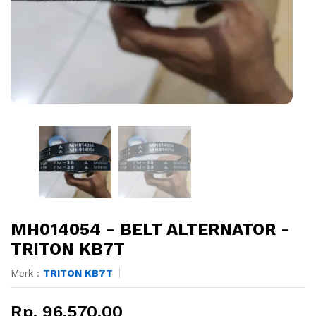
MH014054 - BELT ALTERNATOR -
TRITON KB7T
Merk :
TRITON KB7T
Rp. 96.570,00