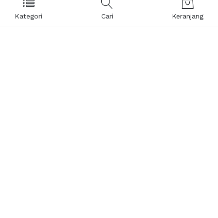
Kategori
Cari
Keranjang
Layanan Pelanggan
Kebijakan & Privasi
Pusat Bantuan
Layanan Pengaduan