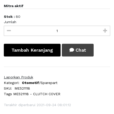
Mitra aktif
Stok :
80
Jumlah
Tambah Keranjang
Chat
Laporkan Produk
Kategori:
Otomotif
/Sparepart
SKU:
ME521118
Tags
ME521118 - CLUTCH COVER
Terakhir diperbarui 2021-09-24 08:01:12