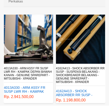
Perkakas
4013A330 - ARM ASSY FR SUSP
4162A413 - SHOCK ABSORBER RR
LWR RH - KAMPAK DEPAN BAWAH
SUSP - SUSPENSI BELAKANG -
KANAN - GENUINE SPAREPART -
SHOCKBREAKER BELAKANG -
MITSUBISHI - XPANDER
GENUINE SPAREPART -
MITSUBISHI - XPANDER
4013A330 - ARM ASSY FR
4162A413 - SHOCK
SUSP LWR RH - KAMPAK
ABSORBER RR SUSP -
DEPAN BAWAH KANAN -
Rp. 2.941.500,00
SUSPENSI BELAKANG -
GENUINE SPAREPART -
Rp. 1.198.800,00
SHOCKBREAKER BELAKANG
MITSUBISHI - XPANDER
- GENUINE SPAREPART -