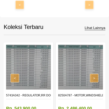
<
>
Koleksi Terbaru
Lihat Lainnya
<
>
OR WINDOW,LH
5743A342 - REGULATOR,RR DOOR WINDOW,RH
8250A787 - MOTOR,WINDSHIELD W
Rp. 543.900,00
Rp. 2.486.400,00