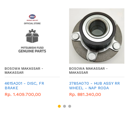
BOSOWA MAKASSAR -
BOSOWA MAKASSAR -
MAKASSAR
MAKASSAR
4615A201 - DISC, FR
3785A070 - HUB ASSY RR
BRAKE
WHEEL - NAP RODA
BELAKANG - MITSUBISHI
Rp. 1.409.700,00
Rp. 881.340,00
- WIMA TIGA BERLIAN -
XPANDER