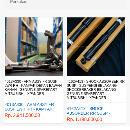
Perkakas
 - ARM ASSY FR SUSP
4162A413 - SHOCK ABSORBER RR
1770A233 - 
- KAMPAK DEPAN BAWAH
SUSP - SUSPENSI BELAKANG -
- SARINGAN 
GENUINE SPAREPART -
SHOCKBREAKER BELAKANG -
SARINGAN SO
HI - XPANDER
GENUINE SPAREPART -
PAJERO
MITSUBISHI - XPANDER
0 - ARM ASSY FR
1770A233 -
4162A413 - SHOCK
WR RH - KAMPAK
ELEMENT -
ABSORBER RR SUSP -
BAWAH KANAN -
BAHAN BAK
41.500,00
Rp. 430.6
SUSPENSI BELAKANG -
E SPAREPART -
SOLAR - MI
Rp. 1.198.800,00
SHOCKBREAKER BELAKANG
SHI - XPANDER
PAJERO
- GENUINE SPAREPART -