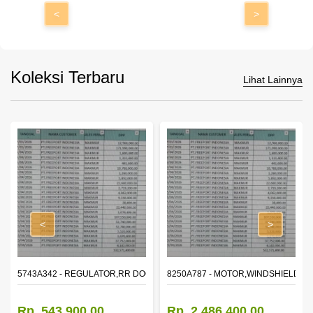
<
>
Koleksi Terbaru
Lihat Lainnya
<
>
OR WINDOW,LH
5743A342 - REGULATOR,RR DOOR WINDOW,RH
8250A787 - MOTOR,WINDSHIELD W
Rp. 543.900,00
Rp. 2.486.400,00