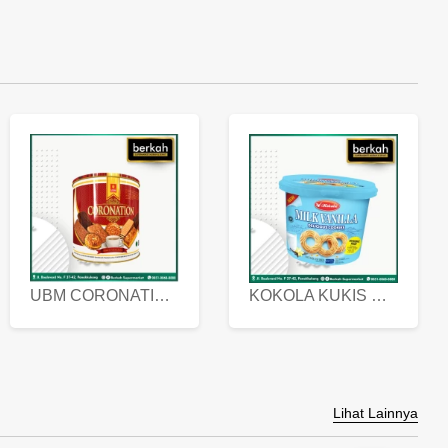
UBM CORONATION ASSORTED BISKUIT KALENG 450 GRAM
KOKOLA KUKIS HYGIENIC MILK VANILLA PACK 320 GR
Lihat Lainnya