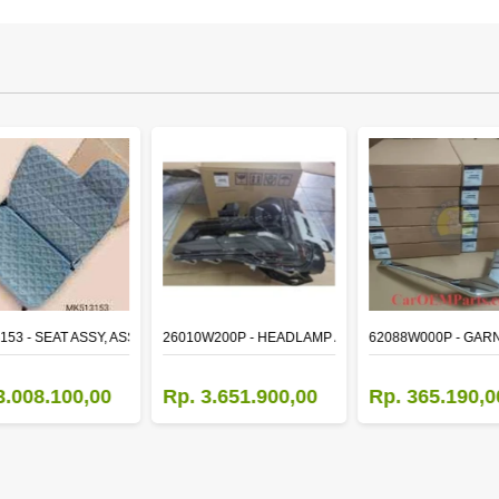
153 - SEAT ASSY, ASSISTANT
26010W200P - HEADLAMP ASSY,RH
62088W000P - GAR
3.008.100,00
Rp. 3.651.900,00
Rp. 365.190,0