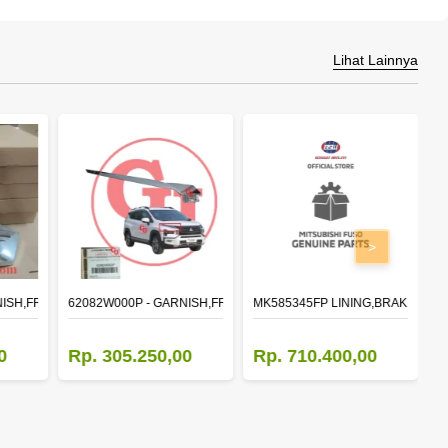
Lihat Lainnya
>
NISH,FR BUMPER SIDE
62082W000P - GARNISH,FR BUMPER SIDE
MK585345FP LINING,BRAKE 410X1
M
0
Rp. 305.250,00
Rp. 710.400,00
R