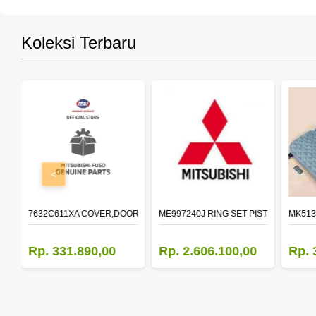
Koleksi Terbaru
<
R LH
7632C611XA COVER,DOOR MIRROR,OTR LH
ME997240J RING SET PISTON STD
MK513
Rp. 331.890,00
Rp. 2.606.100,00
Rp. 