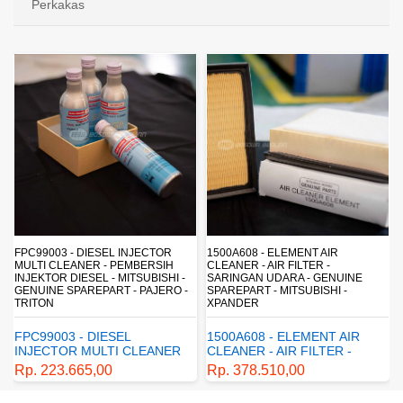
Perkakas
FPC99003 - DIESEL INJECTOR
1500A608 - ELEMENT AIR
MULTI CLEANER - PEMBERSIH
CLEANER - AIR FILTER -
INJEKTOR DIESEL - MITSUBISHI -
SARINGAN UDARA - GENUINE
-
GENUINE SPAREPART - PAJERO -
SPAREPART - MITSUBISHI -
TRITON
XPANDER
FPC99003 - DIESEL
1500A608 - ELEMENT AIR
INJECTOR MULTI CLEANER
CLEANER - AIR FILTER -
- PEMBERSIH INJEKTOR
SARINGAN UDARA -
Rp. 223.665,00
Rp. 378.510,00
DIESEL - MITSUBISHI -
GENUINE SPAREPART -
GENUINE SPAREPART -
MITSUBISHI - XPANDER