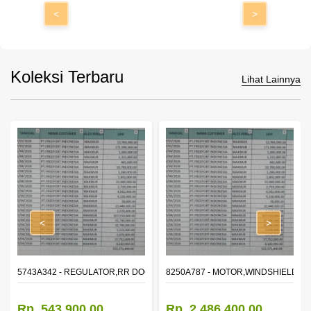
<
>
Koleksi Terbaru
Lihat Lainnya
<
>
OR WINDOW,LH
5743A342 - REGULATOR,RR DOOR WINDOW,RH
8250A787 - MOTOR,WINDSHIELD W
Rp. 543.900,00
Rp. 2.486.400,00